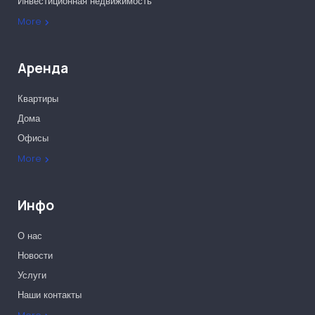
Инвестиционная недвижимость
Офисы
More
Аренда
Квартиры
Дома
Офисы
More
Инфо
О нас
Новости
Услуги
Наши контакты
Наши партнеры