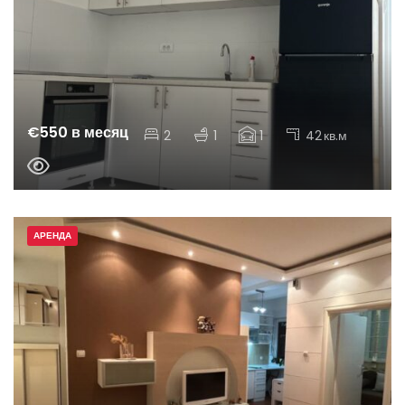
€550 в месяц
2
1
1
42
кв.м
АРЕНДА