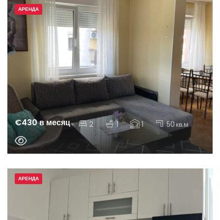
АРЕНДА
€430 в месяц
2
1
1
50
кв.м
АРЕНДА