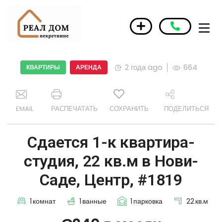
2 года ago
664
КВАРТИРЫ
АРЕНДА
EMAIL
РАСПЕЧАТАТЬ
СОХРАНИТЬ
ПОДЕЛИТЬСЯ
Сдается 1-к квартира-
студия, 22 кв.м в Нови-
Саде, Центр, #1819
1
комнат
1
ванные
1
парковка
22
кв.м