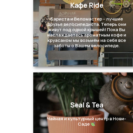
Кафе Ride
Бариста и Веломастер - лучшие
Перейти
друзья велосипедиста. Теперь они
живут под одной крышей! Пока Вы
наслаждаетесь ароматным кофе и
круасаном мы возьмём на себя все
заботы о Вашем велосипеде.
Seal & Tea
Перейти
Чайная и культурный центр в Нови-
Саде