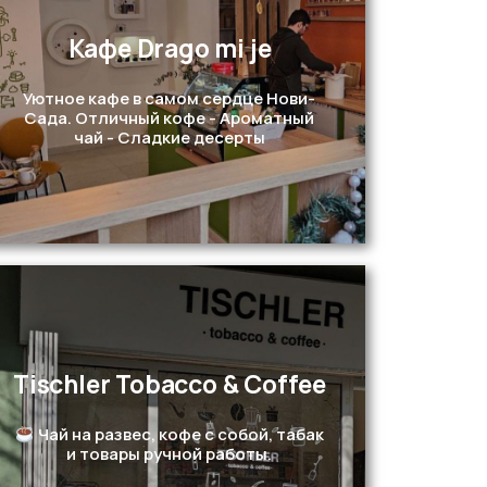
Кафе Drago mi je
Перейти
Уютное кафе в самом сердце Нови-
Сада. Отличный кофе - Ароматный
чай - Сладкие десерты
Tischler Tobacco & Coffee
Перейти
Чай на развес, кофе с собой, табак
и товары ручной работы.