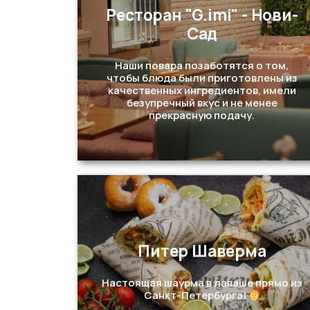
Ресторан "G.imi" - Нови-
Сад
Перейти
Наши повара позаботятся о том,
чтобы блюда были приготовлены из
качественных ингредиентов, имели
безупречный вкус и не менее
прекрасную подачу.
Питер Шаверма
Перейти
Настоящая шаурма в лаваше прямо из
Санкт-Петербурга!