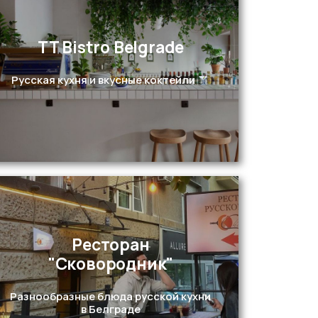
TT Bistro Belgrade
Перейти
Русская кухня и вкусные коктейли
Ресторан
"Сковородник"
Перейти
Разнообразные блюда русской кухни
в Белграде