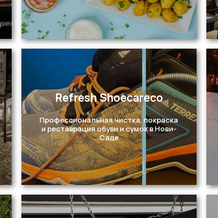
Refresh Shoecareco
Перейти
Профессиональная чистка, покраска
и реставрация обуви и сумок в Нови-
Саде