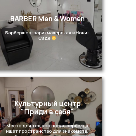
BARBER Men & Women
Перейти
Барбершоп-парикмахерская в Нови-
Саде
Культурный центр
"Приди в себя"
Перейти
Место для тех, кто после переезда
ищет пространство для знакомств,