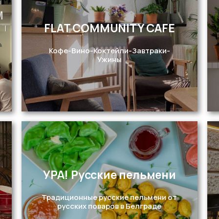
FLAT COMMUNITY CAFE
Перейти
Кофе-Вино-Коктейли-Завтраки-
Ужины
УРА! Русские пельмени
Перейти
Традиционные русские пельмени от
русских поваров в Белграде