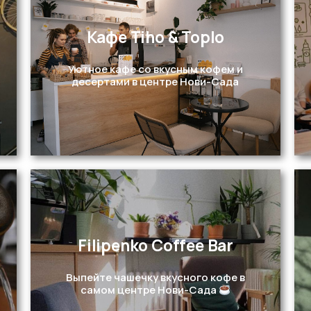
Кафе Tiho & Toplo
Перейти
Уютное кафе со вкусным кофем и
десертами в центре Нови-Сада
Filipenko Coffee Bar
Перейти
Выпейте чашечку вкусного кофе в
самом центре Нови-Сада