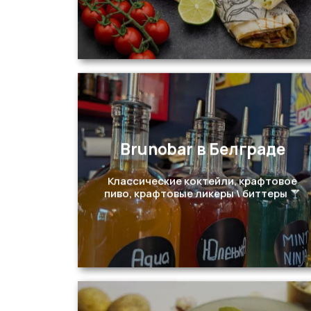
Brunobar в Белграде
Перейти
Классические коктейли, крафтовое
пиво, крафтовые ликеры \ биттеры