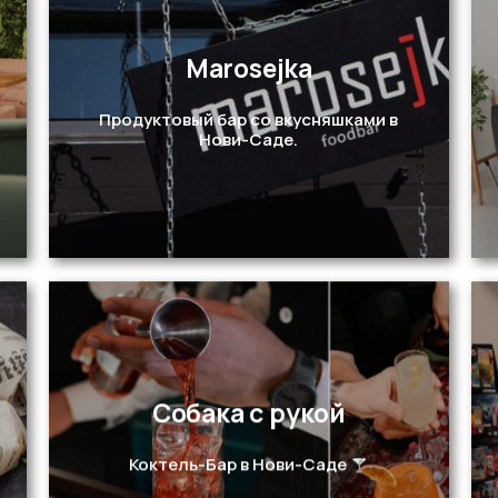
Marosejka
Перейти
Продуктовый бар со вкусняшками в
Нови-Саде.
Собака с рукой
Перейти
Коктель-Бар в Нови-Саде