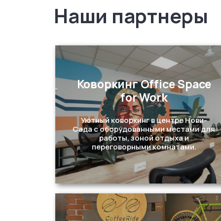
Наши партнеры
Коворкинг Office Space
for Work
Уютный коворкинг в центре Нови-
Сада с оборудованными местами для
работы, зоной отдыха и
переговорными комнатами.