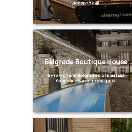
десертов
Belgrade Boutique House
Перейти
Бутик-отель Belgrade с открытым
бассейном и спа-центром.