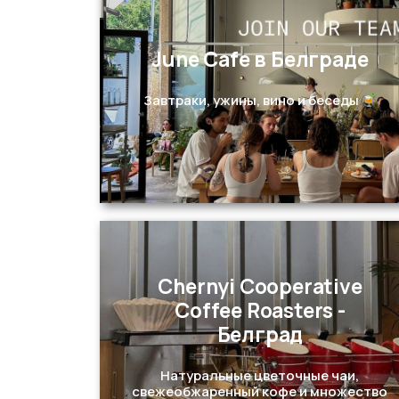
June Cafe в Белграде
Перейти
Завтраки, ужины, вино и беседы
Chernyi Cooperative
Coffee Roasters -
Белград
Перейти
Натуральные цветочные чаи,
свежеобжаренный кофе и множество