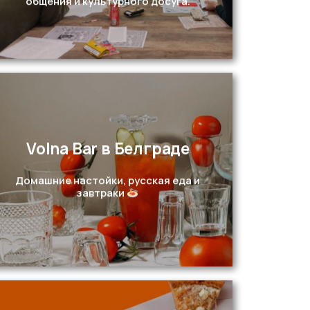
общения и культурного досуга.
Volna Bar в Белграде
Перейти
Домашние настойки, русская еда и
завтраки