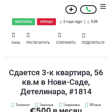
2 года ago
536
КВАРТИРЫ
АРЕНДА
EMAIL
РАСПЕЧАТАТЬ
СОХРАНИТЬ
ПОДЕЛИТЬСЯ
Сдается 3-к квартира, 56
кв.м в Нови-Саде,
Детелинара, #1814
3
комнат
1
ванные
1
парковка
56
кв.м
€500 в месяц