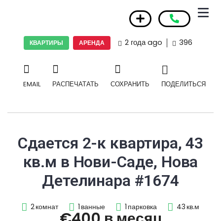
2 года ago
396
КВАРТИРЫ
АРЕНДА
EMAIL
РАСПЕЧАТАТЬ
СОХРАНИТЬ
ПОДЕЛИТЬСЯ
Сдается 2-к квартира, 43
кв.м в Нови-Саде, Нова
Детелинара #1674
2
комнат
1
ванные
1
парковка
43
кв.м
€400 в месяц