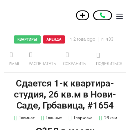
2 года ago
433
КВАРТИРЫ
АРЕНДА
EMAIL
РАСПЕЧАТАТЬ
СОХРАНИТЬ
ПОДЕЛИТЬСЯ
Сдается 1-к квартира-
студия, 26 кв.м в Нови-
Саде, Грбавица, #1654
1
комнат
1
ванные
1
парковка
26
кв.м