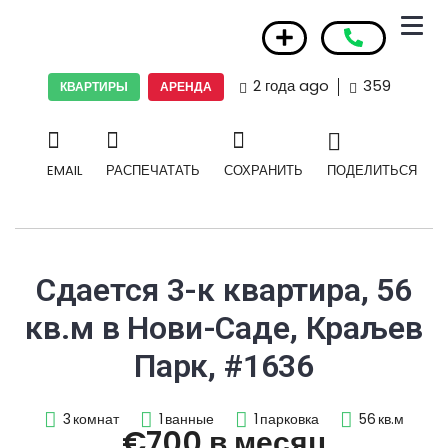
2 года ago
359
КВАРТИРЫ
АРЕНДА
EMAIL
РАСПЕЧАТАТЬ
СОХРАНИТЬ
ПОДЕЛИТЬСЯ
Сдается 3-к квартира, 56
кв.м в Нови-Саде, Краљев
Парк, #1636
3
комнат
1
ванные
1
парковка
56
кв.м
€700 в месяц