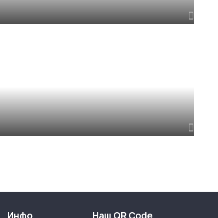
м
м
Инфо
Наш QR Code