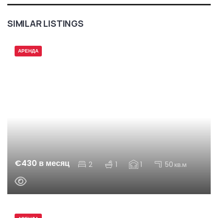
SIMILAR LISTINGS
АРЕНДА
€430 в месяц
2
1
1
50
кв.м