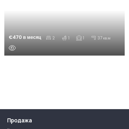
€470 в месяц
2
1
1
37
кв.м
Продажа