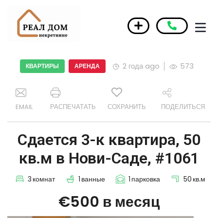
2 года ago
573
КВАРТИРЫ
АРЕНДА
EMAIL
РАСПЕЧАТАТЬ
СОХРАНИТЬ
ПОДЕЛИТЬСЯ
Сдается 3-к квартира, 50
кв.м в Нови-Саде, #1061
3
комнат
1
ванные
1
парковка
50
кв.м
€500 в месяц