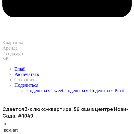
Квартиры
Аренда
2 года ago
549
Email
Распечатать
Сохранить
Поделиться
Поделиться
Tweet
Поделиться
Поделиться
Pin it
Сдается 3-к люкс-квартира, 56 кв.м в центре Нови-
Сада, #1049
3
комнат