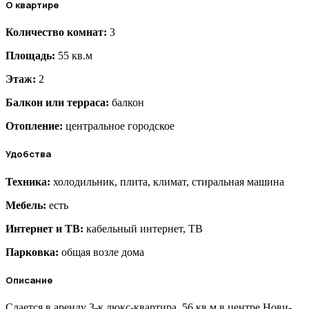
О квартире
Количество комнат:
3
Площадь:
55 кв.м
Этаж:
2
Балкон или терраса:
балкон
Отопление:
центральное городское
Удобства
Техника:
холодильник, плита, климат, стиральная машина
Мебель:
есть
Интернет и ТВ:
кабельный интернет, ТВ
Парковка:
общая возле дома
Описание
Сдается в аренду 3-к люкс-квартира, 56 кв.м в центре Нови-