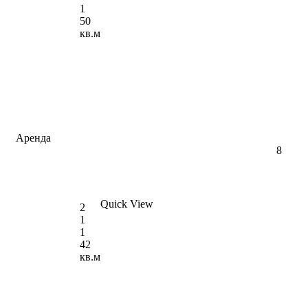
1
50
кв.м
Аренда
8
🐶🐱 Сдается 2-к квартира, 42 кв.м в Нови-
Саде, Ротквариja, #1638
Quick View
€550 в месяц
2
1
1
42
кв.м