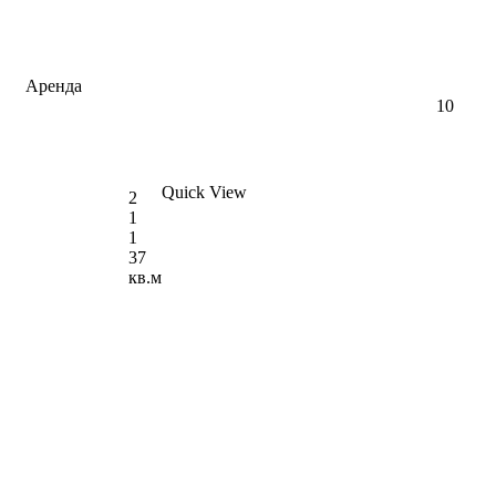
Аренда
10
🐶🐱 Сдается 2-к квартира, 37 кв.м в Нови-
Саде, Детелинара, #1685
Quick View
€470 в месяц
2
1
1
37
кв.м