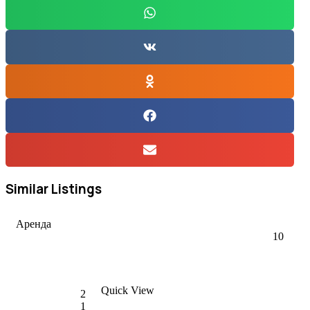
Similar Listings
Аренда
10
🐶🐱 Сдается 2-к квартира, 50 кв.м в Нови-
Саде, Роткварија, #1096
Quick View
€430 в месяц
2
1