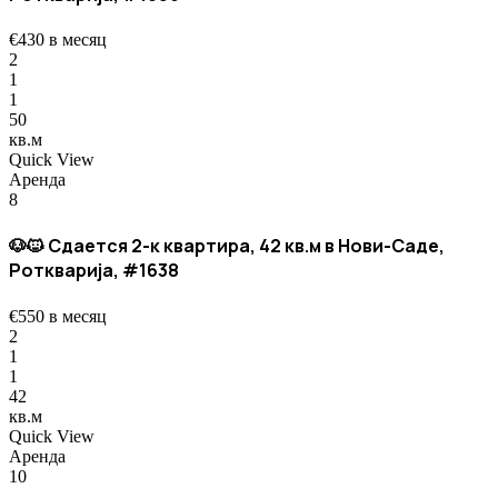
€430 в месяц
2
1
1
50
кв.м
Quick View
Аренда
8
🐶🐱 Сдается 2-к квартира, 42 кв.м в Нови-Саде,
Ротквариja, #1638
€550 в месяц
2
1
1
42
кв.м
Quick View
Аренда
10