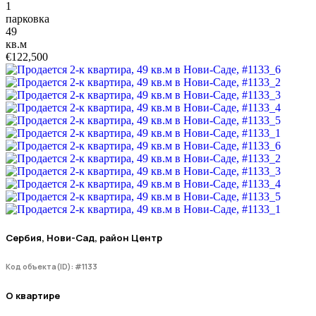
1
парковка
49
кв.м
€122,500
Сербия, Нови-Сад, район Центр
Код объекта(ID): #1133
О квартире