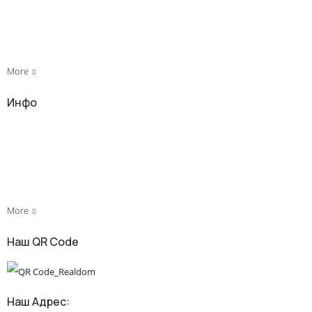
Квартиры
Дома
Офисы
More
Инфо
О нас
Новости
Услуги
Наши контакты
Наши партнеры
More
Наш QR Code
Наш Адрес: