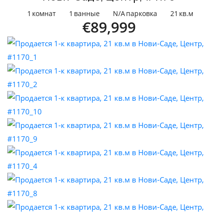
1
комнат
1
ванные
N/A
парковка
21
кв.м
€89,999