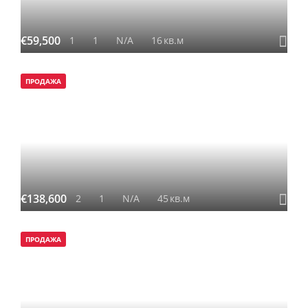
€59,500
1
1
N/A
16
кв.м
ПРОДАЖА
€138,600
2
1
N/A
45
кв.м
ПРОДАЖА