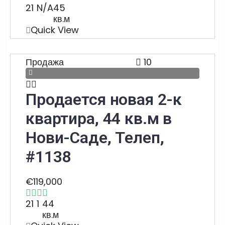
2
1
N/A
45
кв.м
Quick View
Продажа
10
Продается новая 2-к
квартира, 44 кв.м в
Нови-Саде, Телеп,
#1138
€119,000
2
1
1
44
кв.м