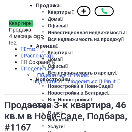
Продажа
Квартиры
Дома
Квартиры
Офисы
Продажа
Инвестиционная недвижимость
4 месяца ago
Вся недвижимость на продажу
192
Аренда
Email
Квартиры
Распечатать
Дома
Сохранить
Офисы
Поделиться
Вся недвижимость в аренду
Поделиться
Tweet
Новостройки
Поделиться
Поделиться
Pin it
Новостройки в Нови-Саде
Новостройки в Белграде
Все Новостройки
Продается 3-к квартира, 46
Инфо
кв.м в Нови-Саде, Подбара,
О нас
Новости
#1167
Услуги