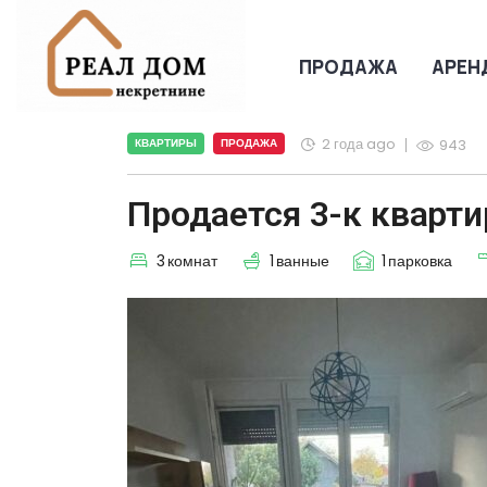
ПРОДАЖА
АРЕН
2 года ago
КВАРТИРЫ
ПРОДАЖА
943
Продается 3-к квартир
3
комнат
1
ванные
1
парковка