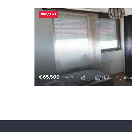
ПРОДАЖА
€65,500
2
1
N/A
45
к