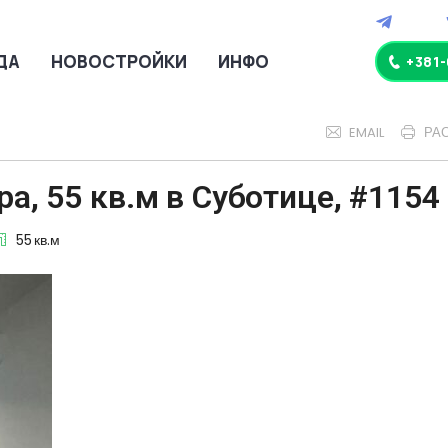
ДА
НОВОСТРОЙКИ
ИНФО
+381
EMAIL
РА
а, 55 кв.м в Суботице, #1154
55
кв.м