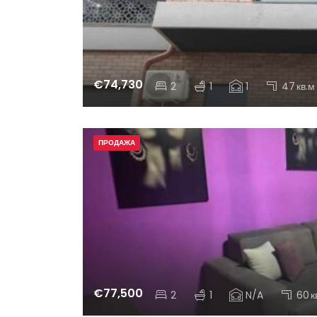
€74,730
2
1
1
47
кв.м
ПРОДАЖА
€77,500
2
1
N/A
60
к