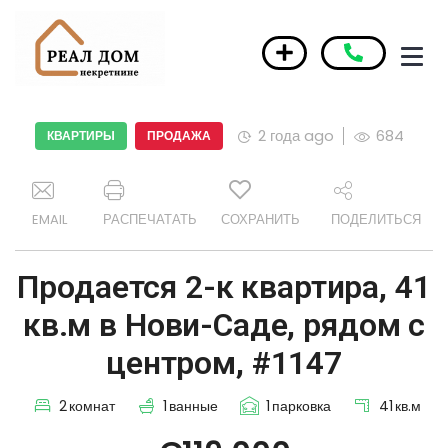
2 года ago
684
КВАРТИРЫ
ПРОДАЖА
EMAIL
РАСПЕЧАТАТЬ
СОХРАНИТЬ
ПОДЕЛИТЬСЯ
Продается 2-к квартира, 41
кв.м в Нови-Саде, рядом с
центром, #1147
2
комнат
1
ванные
1
парковка
41
кв.м