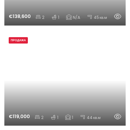
€138,600
2
1
N/A
45
кв.м
ПРОДАЖА
€119,000
2
1
1
44
кв.м