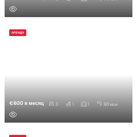
АРЕНДА
€600 в месяц
3
1
1
90
кв.м