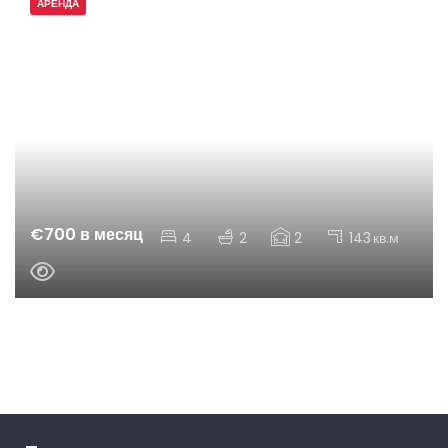
АРЕНДА
€700 в месяц
4
2
2
143
кв.м