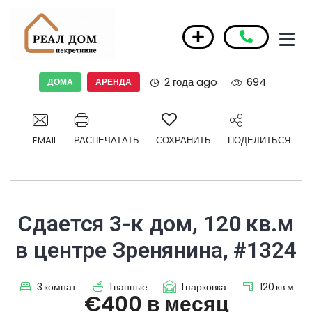
2 года ago
694
ДОМА
АРЕНДА
EMAIL
РАСПЕЧАТАТЬ
СОХРАНИТЬ
ПОДЕЛИТЬСЯ
Сдается 3-к дом, 120 кв.м
в центре Зренянина, #1324
3
комнат
1
ванные
1
парковка
120
кв.м
€400 в месяц