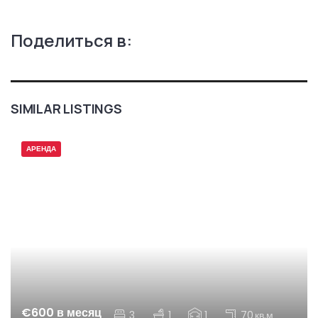
Поделиться в:
SIMILAR LISTINGS
АРЕНДА
€600 в месяц
3
1
1
70
кв.м