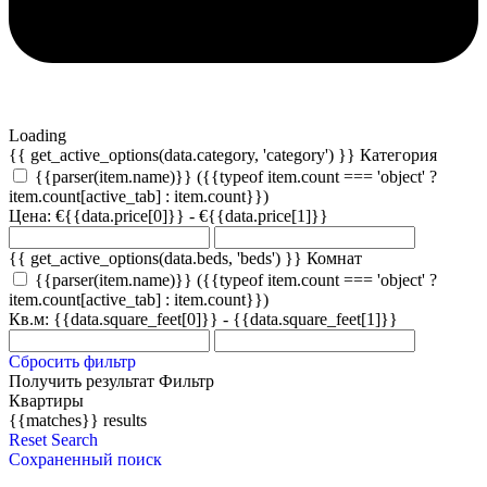
Loading
{{ get_active_options(data.category, 'category') }} Категория
{{parser(item.name)}}
({{typeof item.count === 'object' ?
item.count[active_tab] : item.count}})
Цена: €{{data.price[0]}} - €{{data.price[1]}}
{{ get_active_options(data.beds, 'beds') }} Комнат
{{parser(item.name)}}
({{typeof item.count === 'object' ?
item.count[active_tab] : item.count}})
Кв.м: {{data.square_feet[0]}} - {{data.square_feet[1]}}
Сбросить фильтр
Получить результат
Фильтр
Квартиры
{{matches}}
results
Reset Search
Сохраненный поиск